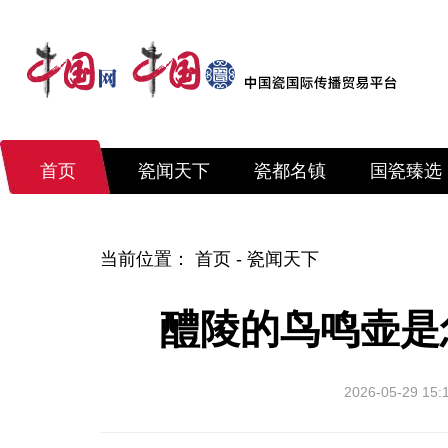
首页
瓷闻天下
瓷都名镇
国瓷臻选
当前位置：
首页
-
瓷闻天下
醴陵的鸟鸣壶是
2026-05-29 15: