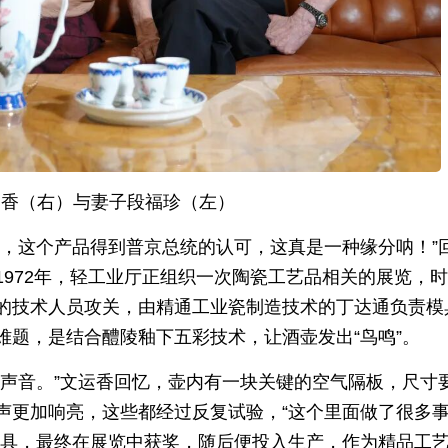
运香（右）与妻子段福珍（左）
兴，这个产品得到普京总统的认可，这真是一种缘分呐！”
972年，轻工业厅正组织一次陶瓷工艺品相关的展览，
的技术人员攻关，由精通工业瓷制造技术的丁达通负责模
难题，是结合醴陵釉下五彩技术，让酒壶发出“鸟鸣”。
出声音。”文运香回忆，壶内有一块关键的空气隔板，尺寸
声更加响亮，这些都经过反复试验，“这个里面做了很多
酒具，最终在展览中获奖，随后便投入生产，作为精品工