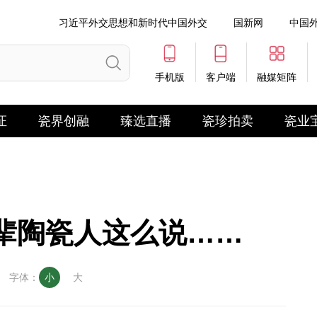
习近平外交思想和新时代中国外交
国新网
中国
手机版
客户端
融媒矩阵
证
瓷界创融
臻选直播
瓷珍拍卖
瓷业
辈陶瓷人这么说……
字体：
小
大