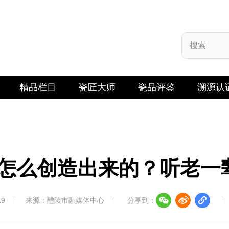
精品栏目
瓷匠大师
瓷品评鉴
溯源认
怎么创造出来的？听老一
19
来源：醴陵市融媒体中心
分享到：