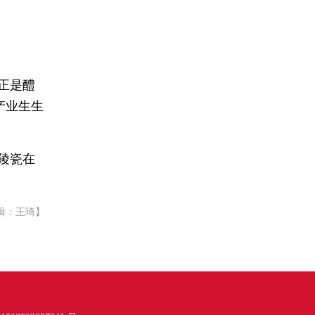
正是醴
产业生生
陵瓷在
辑：王琦】