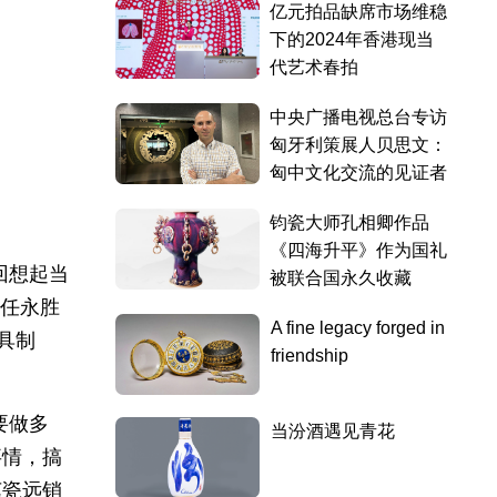
回想起当
时任永胜
具制
要做多
事情，搞
艺瓷远销