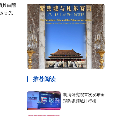
酒具由醴
运香先