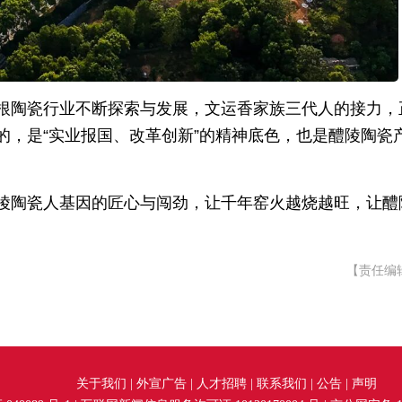
根陶瓷行业不断探索与发展，文运香家族三代人的接力，
的，是“实业报国、改革创新”的精神底色，也是醴陵陶瓷
陵陶瓷人基因的匠心与闯劲，让千年窑火越烧越旺，让醴
【责任编