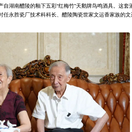
产自湖南醴陵的釉下五彩“红梅竹”天鹅牌鸟鸣酒具。这套
时任永胜瓷厂技术科科长、醴陵陶瓷世家文运香家族的文