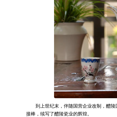
到上世纪末，伴随国营企业改制，醴陵
接棒，续写了醴陵瓷业的辉煌。