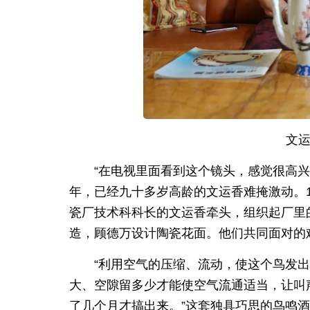
文
“在电视里面看到这个镜头，感觉很高
年，已经九十多岁高龄的文运香难掩激动。1
瓷厂技术科科长的文运香牵头，组织起厂里
造，顾德万设计陶瓷花面。他们共同面对的
“利用空气的压缩、流动，使这个鸟发
大、空隙留多少才能使空气流通适当，让叫
了几个月才搞出来。”这套独具巧思的鸟鸣