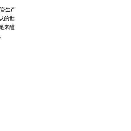
陶瓷生产
认的世
是来醴
。