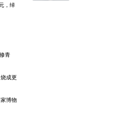
元，绰
修青
，烧成更
国家博物