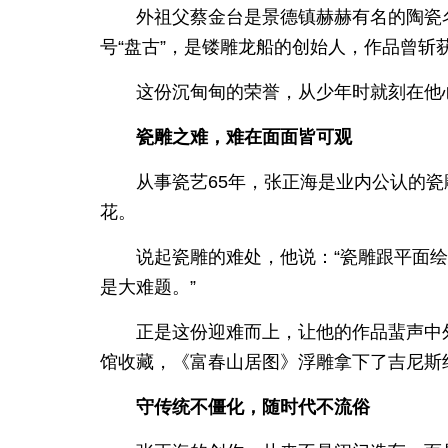
外祖父蔡金台是景德镇赫赫有名的陶瓷
号“盘古”，是镂雕龙船的创始人，作品曾斩
这份沉甸甸的荣誉，从少年时就刻在他
瓷雕之难，难在面面皆可观
从事瓷艺65年，张正海是业内公认的
花。
说起瓷雕的难处，他说：“瓷雕跟平面
是大难题。”
正是这份迎难而上，让他的作品蜚声中
馆收藏，《富春山居图》浮雕拿下了吉尼斯
守传统不僵化，随时代不流俗