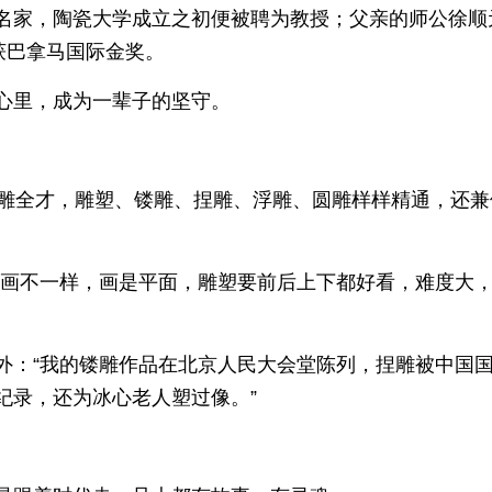
名家，陶瓷大学成立之初便被聘为教授；父亲的师公徐顺
获巴拿马国际金奖。
心里，成为一辈子的坚守。
瓷雕全才，雕塑、镂雕、捏雕、浮雕、圆雕样样精通，还兼
绘画不一样，画是平面，雕塑要前后上下都好看，难度大
外：“我的镂雕作品在北京人民大会堂陈列，捏雕被中国
纪录，还为冰心老人塑过像。”