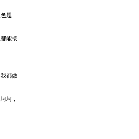
红色题
姓都能接
，我都做
坎坷坷，