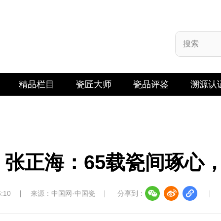
精品栏目
瓷匠大师
瓷品评鉴
溯源认
｜张正海：65载瓷间琢心
6:10
来源：中国网·中国瓷
分享到：