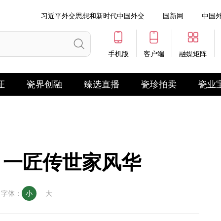
习近平外交思想和新时代中国外交
国新网
中国
手机版
客户端
融媒矩阵
证
瓷界创融
臻选直播
瓷珍拍卖
瓷业
，一匠传世家风华
字体：
小
大