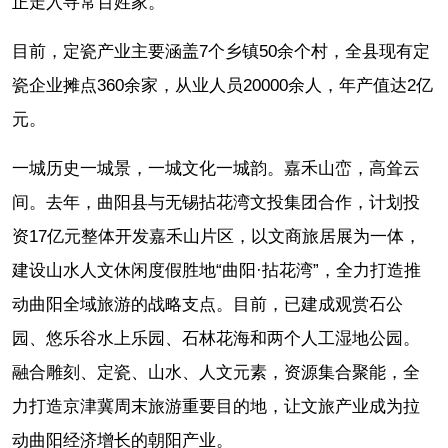
正走入寻常百姓家。
目前，定瓷产业主要涵盖7个乡镇50余个村，全县现有定
瓷企业摊点360余家，从业人员20000余人，年产值达2亿
元。
一城历史一城景，一城文化一城韵。嘉禾山峦，高耸云
间。去年，曲阳县与无锡拈花湾文投集团合作，计划投
资17亿元整体开发嘉禾山片区，以文商旅居展为一体，
建设山水人文休闲度假胜地“曲阳·拈花湾”，全力打造推
动曲阳全域旅游的战略支点。目前，已建成观赏石公
园、悠乐谷水上乐园、石林花海和两个人工湿地公园。
融合雕刻、定瓷、山水、人文元素，资源集合聚能，全
力打造京津冀周末旅游重要目的地，让文旅产业成为拉
动曲阳经济增长的朝阳产业。