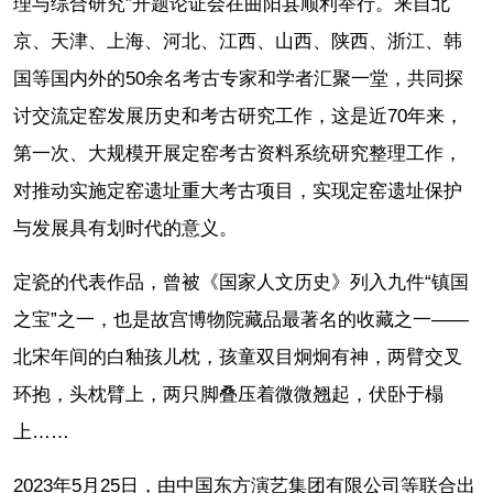
理与综合研究”开题论证会在曲阳县顺利举行。来自北
京、天津、上海、河北、江西、山西、陕西、浙江、韩
国等国内外的50余名考古专家和学者汇聚一堂，共同探
讨交流定窑发展历史和考古研究工作，这是近70年来，
第一次、大规模开展定窑考古资料系统研究整理工作，
对推动实施定窑遗址重大考古项目，实现定窑遗址保护
与发展具有划时代的意义。
定瓷的代表作品，曾被《国家人文历史》列入九件“镇国
之宝”之一，也是故宫博物院藏品最著名的收藏之一——
北宋年间的白釉孩儿枕，孩童双目炯炯有神，两臂交叉
环抱，头枕臂上，两只脚叠压着微微翘起，伏卧于榻
上……
2023年5月25日，由中国东方演艺集团有限公司等联合出