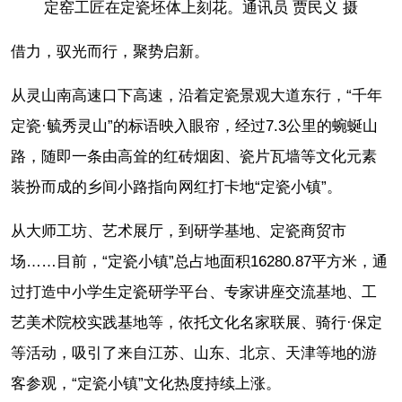
定窑工匠在定瓷坯体上刻花。通讯员 贾民义 摄
借力，驭光而行，聚势启新。
从灵山南高速口下高速，沿着定瓷景观大道东行，“千年
定瓷·毓秀灵山”的标语映入眼帘，经过7.3公里的蜿蜒山
路，随即一条由高耸的红砖烟囱、瓷片瓦墙等文化元素
装扮而成的乡间小路指向网红打卡地“定瓷小镇”。
从大师工坊、艺术展厅，到研学基地、定瓷商贸市
场……目前，“定瓷小镇”总占地面积16280.87平方米，通
过打造中小学生定瓷研学平台、专家讲座交流基地、工
艺美术院校实践基地等，依托文化名家联展、骑行·保定
等活动，吸引了来自江苏、山东、北京、天津等地的游
客参观，“定瓷小镇”文化热度持续上涨。