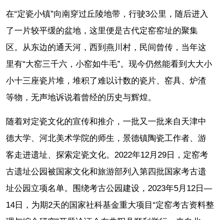
在“定瓷小镇”向南穿过丘陵地带，行驶3公里，随后进入
了一片较平缓的盆地，这里便是古代定窑窑址的聚集
区。从东边的通天河，西到燕川村，民间曾传，当年这
里有“大窑三千六，小窑如牛毛”。现今仍然能看到大大小
小十三座瓷片堆，堆积了难以计数的瓷片、窑具、炉渣
等物，无声地诉说着曾经的历史与辉煌。
随着对定瓷文化的宣传和推介，一批又一批来自天津中
德大学、河北美术学院的师生，景德镇陶瓷工作者、游
客走进遗址、探索定瓷文化。2022年12月29日，定窑考
古遗址公园被国家文化和旅游部列入第四批国家考古遗
址公园立项名单。围绕考古公园建设，2023年5月12日—
14日，为期2天的国家社科基金重大项目“定窑考古资料整